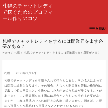
Skip
札幌のチャットレディ
to
で稼ぐためのプロフィ
content
ール作りのコツ
MENU
札幌でチャットレディをするには開業届を出す必
要がある？
Home
札幌
札幌でチャットレディをするには開業届を出す必要がある？
札幌
2022年1月17日
札幌でチャットレディを本腰を入れて行うとなると、その収入によって
は課税の対象となります。その場合、きちんと開業届を管轄の税務署に
提出して個人事業主という扱いにした方が支払う税金が安くなることが
あります。この開業届を出す際には屋号というものを決める必要があり
ますが、これは基準内であれば好きな名称で構いません。例えば、札幌
の八百屋さんが札幌○○八百屋店などと付けているものです。