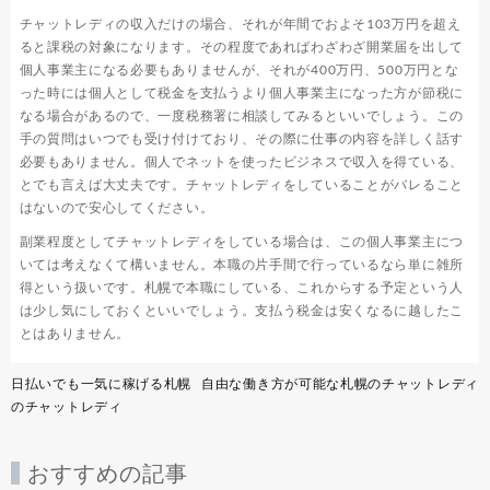
チャットレディの収入だけの場合、それが年間でおよそ103万円を超え
ると課税の対象になります。その程度であればわざわざ開業届を出して
個人事業主になる必要もありませんが、それが400万円、500万円とな
った時には個人として税金を支払うより個人事業主になった方が節税に
なる場合があるので、一度税務署に相談してみるといいでしょう。この
手の質問はいつでも受け付けており、その際に仕事の内容を詳しく話す
必要もありません。個人でネットを使ったビジネスで収入を得ている、
とでも言えば大丈夫です。チャットレディをしていることがバレること
はないので安心してください。
副業程度としてチャットレディをしている場合は、この個人事業主につ
いては考えなくて構いません。本職の片手間で行っているなら単に雑所
得という扱いです。札幌で本職にしている、これからする予定という人
は少し気にしておくといいでしょう。支払う税金は安くなるに越したこ
とはありません。
投
日払いでも一気に稼げる札幌
自由な働き方が可能な札幌のチャットレディ
稿
のチャットレディ
ナ
ビ
おすすめの記事
ゲ